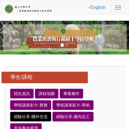
English
切
換
導
航
學生/課程
招生資訊
課程地圖
畢業條件
學程講座影片-實務
學程講座影片-學術
經驗分享-國外交流
經驗分享-國內志工
意外事故處理