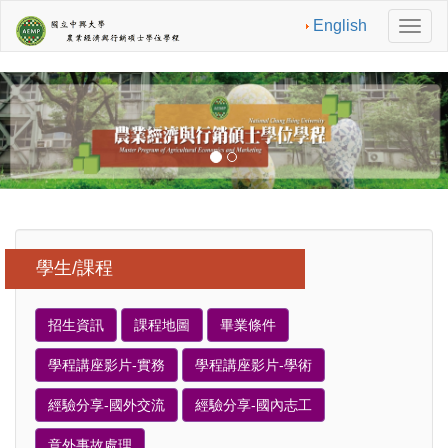
English
切
換
導
航
學生/課程
招生資訊
課程地圖
畢業條件
學程講座影片-實務
學程講座影片-學術
經驗分享-國外交流
經驗分享-國內志工
意外事故處理